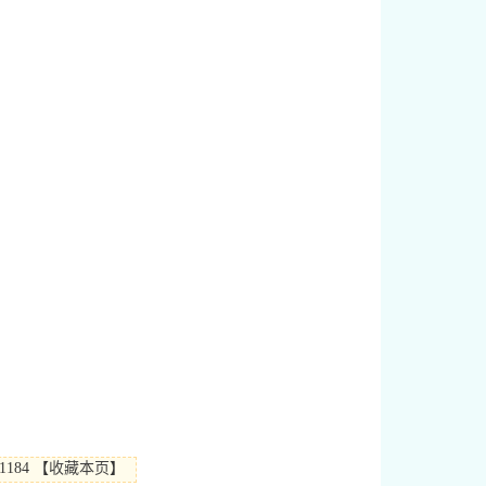
184
【
收藏本页
】