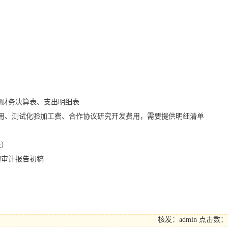
的财务决算表、支出明细表
费用、测试化验加工费、合作协议研究开发费用，需要提供明细清单
处）
的审计报告初稿
核发：admin
点击数：1