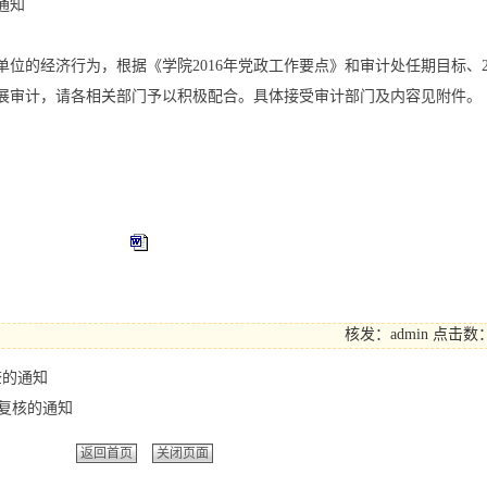
通知
位的经济行为，根据《学院2016年党政工作要点》和审计处任期目标、2
情况开展审计，请各相关部门予以积极配合。具体接受审计部门及内容见附件。
核发：admin
点击数：
查的通知
展复核的通知
返回首页
关闭页面