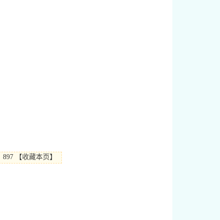
897
【
收藏本页
】