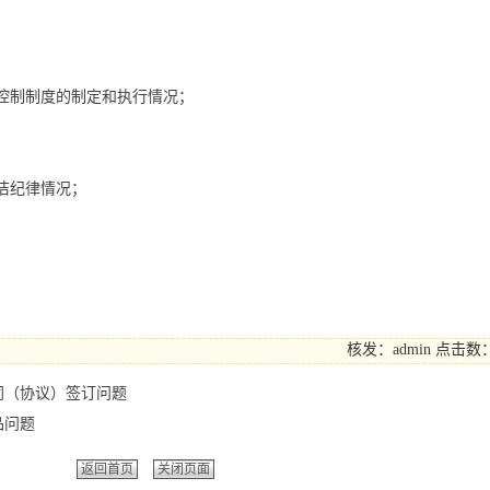
控制制度的制定和执行情况；
洁纪律情况；
核发：admin
点击数：
合同（协议）签订问题
品问题
返回首页
关闭页面